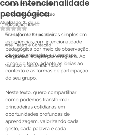
com intencionalidade
Cultura Popular Brasileira
pedagógica
Brincadeiras e Recreação
Atualizado:
21 de jul.
Educação Infantil
Avaliado com NaN de 5 estrelas.
Transforme brincadeiras simples em 
Formação de Educadores
experiências com intencionalidade 
Arte, Teatro e Contação
pedagógica por meio de observação, 
Educação Antirracista e Diversidade
perguntas, adaptação e registro. Ao 
longo do texto, adapte as ideias ao 
Natureza e Sustentabilidade
contexto e às formas de participação 
do seu grupo.
Neste texto, quero compartilhar 
como podemos transformar 
brincadeiras cotidianas em 
oportunidades profundas de 
aprendizagem, valorizando cada 
gesto, cada palavra e cada 