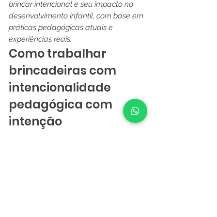
brincar intencional e seu impacto no 
desenvolvimento infantil, com base em 
práticas pedagógicas atuais e 
experiências reais.
Como trabalhar 
brincadeiras com 
intencionalidade 
pedagógica com 
intenção
Na Educação Infantil, uma boa 
proposta parte de uma intenção 
clara, mas permanece aberta às 
perguntas, escolhas e invenções das 
crianças. O educador organiza 
tempo, espaço e materiais; depois 
observa como o grupo transforma o 
convite.