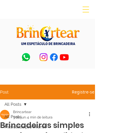
Registre-se
Post
All Posts
Brincartear
All Posts
3 de jun.
4 min de leitura
Brincadeiras simples
Musicalização Infantil