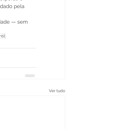
idado pela 
idade — sem 
til
Ver tudo