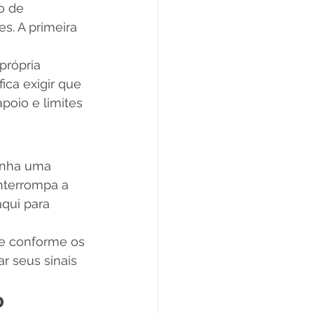
o de 
s. A primeira 
própria 
ica exigir que 
poio e limites 
enha uma 
nterrompa a 
qui para 
 e conforme os 
r seus sinais 
o