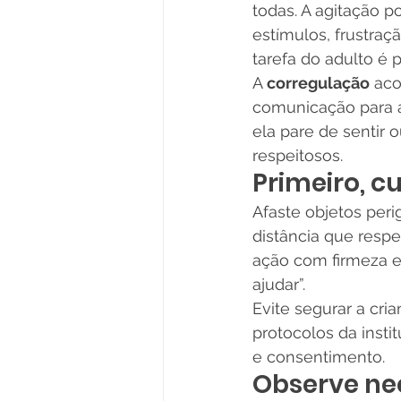
todas. A agitação 
estímulos, frustraç
tarefa do adulto é 
A 
corregulação
 ac
comunicação para aj
ela pare de sentir 
respeitosos.
Primeiro, c
Afaste objetos per
distância que respe
ação com firmeza e 
ajudar”.
Evite segurar a cri
protocolos da insti
e consentimento.
Observe ne