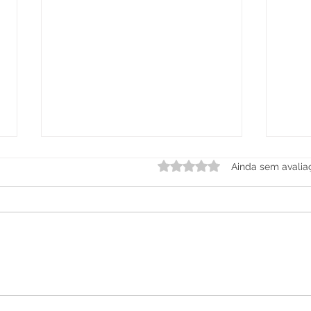
Avaliado com 0 de 5 estre
Ainda sem avalia
Crianças testam limites:
Brin
como acolher e criar
bene