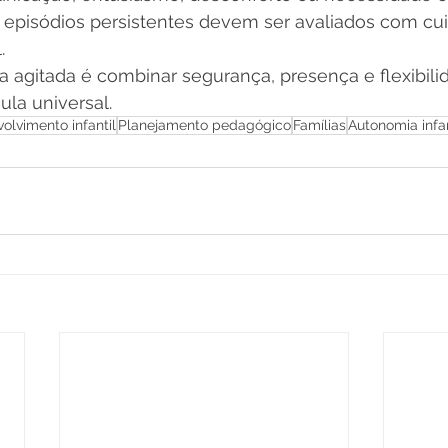
e episódios persistentes devem ser avaliados com cu
.
a agitada é combinar segurança, presença e flexibil
la universal.
olvimento infantil
Planejamento pedagógico
Famílias
Autonomia infan