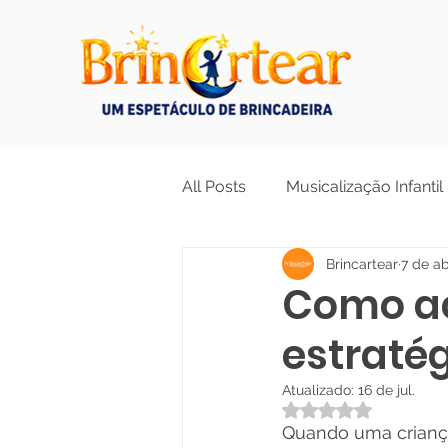
All Posts
Musicalização Infantil
Brincartear
7 de ab
Educação Infantil
Formaç
Como ac
estraté
Educação Antirracista e Diver
Atualizado:
16 de jul.
Avaliado com NaN 
Quando uma criança