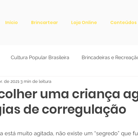
Início
Brincartear
Loja Online
Conteúdos
Cultura Popular Brasileira
Brincadeiras e Recreaçã
r. de 2021
3 min de leitura
ão de Educadores
Arte, Teatro e Contação
olher uma criança ag
gias de corregulação
sidade
Natureza e Sustentabilidade
de 5 estrelas.
 está muito agitada, não existe um “segredo” que fu