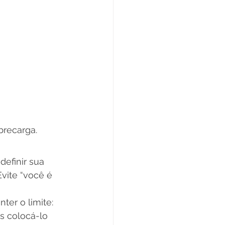
recarga.
efinir sua 
vite “você é 
ter o limite: 
s colocá-lo 