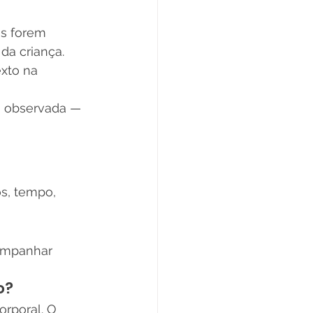
s forem 
da criança. 
xto na 
a observada — 
s, tempo, 
ompanhar 
o?
rporal. O 