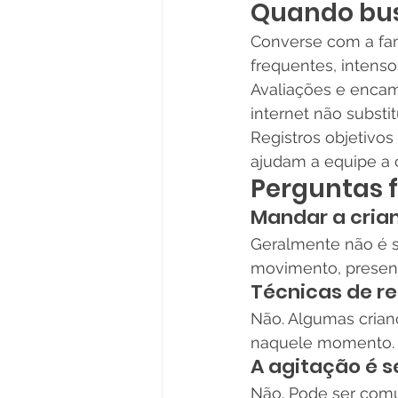
Quando bus
Converse com a fam
frequentes, intenso
Avaliações e encam
internet não subst
Registros objetivos
ajudam a equipe a 
Perguntas 
Mandar a cria
Geralmente não é s
movimento, presenç
Técnicas de r
Não. Algumas crian
naquele momento. O
A agitação é
Não. Pode ser comu