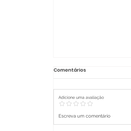
Comentários
Adicione uma avaliação
Jogos e Brincadeiras
Escreva um comentário
Populares Brasileiros