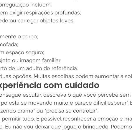
corregulação incluem:
 sem exigir respirações profundas;
ede ou carregar objetos leves;
mente o corpo;
mofada;
m espaço seguro;
jeto ou imagem familiar;
to de um adulto de referência.
duas opções. Muitas escolhas podem aumentar a sob
xperiência com cuidado
onsegue escutar, descreva o que você percebe sem d
rpo está se movendo muito e parece difícil esperar”. E
azendo drama” ou “precisa se controlar”.
ca permitir tudo. É possível reconhecer a emoção e man
da. Eu não vou deixar que jogue o brinquedo. Podemo