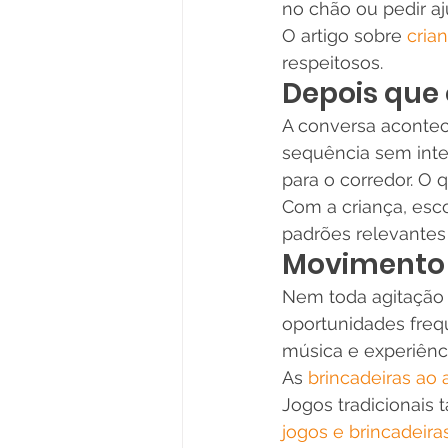
no chão ou pedir aj
O artigo sobre 
cria
respeitosos.
Depois que
A conversa acontec
sequência sem inter
para o corredor. O 
Com a criança, esco
padrões relevantes
Movimento
Nem toda agitação 
oportunidades frequ
música e experiênci
As 
brincadeiras ao a
Jogos tradicionais 
jogos e brincadeira