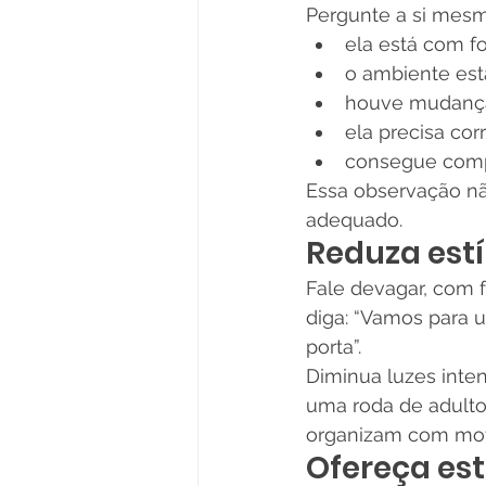
Pergunte a si mesm
ela está com f
o ambiente est
houve mudança
ela precisa cor
consegue comp
Essa observação nã
adequado.
Reduza est
Fale devagar, com f
diga: “Vamos para u
porta”.
Diminua luzes inte
uma roda de adultos
organizam com mov
Ofereça est