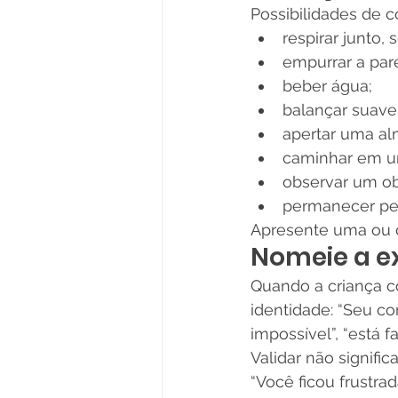
Possibilidades de 
respirar junto,
empurrar a par
beber água;
balançar suave
apertar uma al
caminhar em u
observar um ob
permanecer per
Apresente uma ou 
Nomeie a e
Quando a criança c
identidade: “Seu co
impossível”, “está f
Validar não signifi
“Você ficou frustra