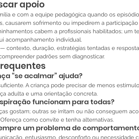
car apoio
ília e com a equipe pedagógica quando os episódio
s, causarem sofrimento ou impedirem a participação 
inhamentos cabem a profissionais habilitados; um te
itui acompanhamento individual.
 — contexto, duração, estratégias tentadas e respost
compreender padrões sem diagnosticar.
frequentes
nça “se acalmar” ajuda?
uficiente. A criança pode precisar de menos estímulo
a adulta e uma orientação concreta.
espiração funcionam para todas?
ças gostam; outras se irritam ou não conseguem ac
fereça como convite e tenha alternativas.
 sempre um problema de comportament
nicação, entusiasmo, desconforto ou necessidade co