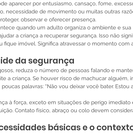
pode aparecer por entusiasmo, cansaço, fome, excess
ão, necessidade de movimento ou muitas outras razõe
proteger, observar e oferecer presença.
ontece quando um adulto organiza o ambiente e sua 
udar a criança a recuperar segurança. Isso não signif
ou fique imóvel. Significa atravessar o momento com a
uide da segurança
igosos, reduza o número de pessoas falando e mant
ite a criança. Se houver risco de machucar alguém, i
poucas palavras: “Não vou deixar você bater. Estou a
ança à força, exceto em situações de perigo imediato
tuição. Contato físico, abraço ou colo devem considera
cessidades básicas e o context