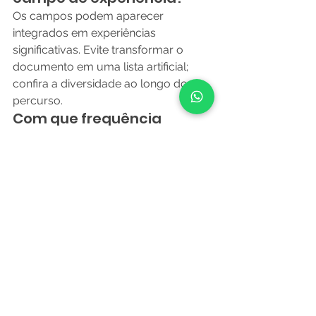
Os campos podem aparecer 
integrados em experiências 
significativas. Evite transformar o 
documento em uma lista artificial; 
confira a diversidade ao longo do 
percurso.
Com que frequência 
revisar?
A equipe pode fazer pequenos 
ajustes diários e uma revisão mais 
estruturada semanalmente. Projetos 
longos também pedem sínteses 
periódicas.
Fontes para 
aprofundar
Base Nacional Comum Curricular — 
Educação Infantil