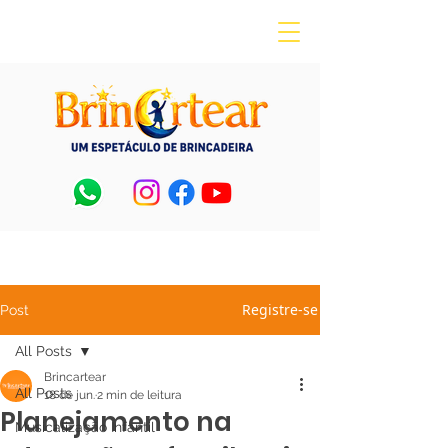
Registre-se
Post
All Posts
Brincartear
All Posts
18 de jun.
2 min de leitura
Planejamento na
Musicalização Infantil