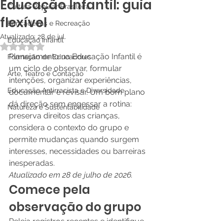
Educação Infantil: guia
Cultura Popular Brasileira
flexível
Brincadeiras e Recreação
Atualizado:
28 de jul.
Educação Infantil
Avaliado com NaN de 5 estrelas.
Planejamento na Educação Infantil é 
Formação de Educadores
um ciclo de observar, formular 
Arte, Teatro e Contação
intenções, organizar experiências, 
Educação Antirracista e Diversidade
documentar e revisar. Um bom plano 
dá direção sem engessar a rotina: 
Natureza e Sustentabilidade
preserva direitos das crianças, 
considera o contexto do grupo e 
permite mudanças quando surgem 
interesses, necessidades ou barreiras 
inesperadas.
Atualizado em 28 de julho de 2026.
Comece pela 
observação do grupo