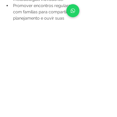
Promover encontros regulares 
com famílias para compartilhar o 
planejamento e ouvir suas 
contribuições.
Estimular a criatividade e a 
autonomia dos educadores, 
valorizando suas experiências e 
saberes.
Utilizar recursos tecnológicos 
que facilitem o planejamento, a 
avaliação e a comunicação.
Criar ambientes acolhedores e 
inspiradores, que convidem à 
exploração e ao encantamento.
Assim, o planejamento se torna um 
processo vivo, que transforma a 
infância e a educação.