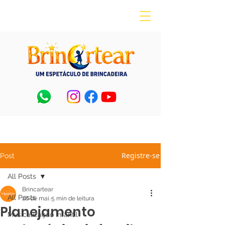
Registre-se
Post
All Posts
Brincartear
All Posts
26 de mai.
5 min de leitura
Planejamento
Musicalização Infantil