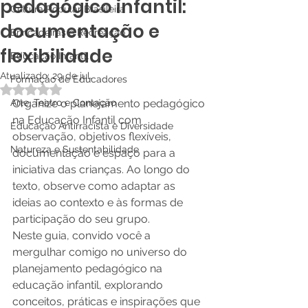
pedagógico infantil:
Cultura Popular Brasileira
documentação e
Brincadeiras e Recreação
flexibilidade
Educação Infantil
Atualizado:
29 de jul.
Formação de Educadores
Avaliado com NaN de 5 estrelas.
Arte, Teatro e Contação
Organize o planejamento pedagógico 
na Educação Infantil com 
Educação Antirracista e Diversidade
observação, objetivos flexíveis, 
Natureza e Sustentabilidade
documentação e espaço para a 
iniciativa das crianças. Ao longo do 
texto, observe como adaptar as 
ideias ao contexto e às formas de 
participação do seu grupo.
Neste guia, convido você a 
mergulhar comigo no universo do 
planejamento pedagógico na 
educação infantil, explorando 
conceitos, práticas e inspirações que 