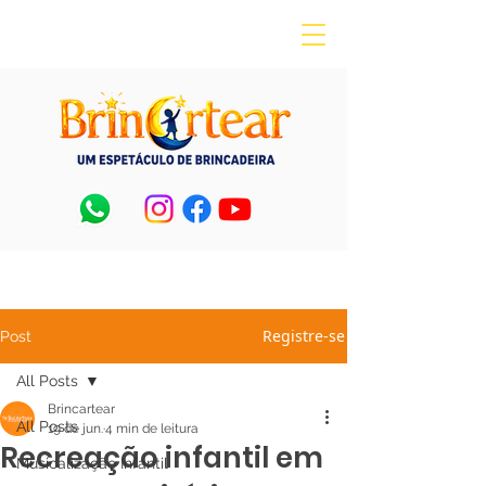
Registre-se
Post
All Posts
Brincartear
All Posts
19 de jun.
4 min de leitura
Recreação infantil em
Musicalização Infantil