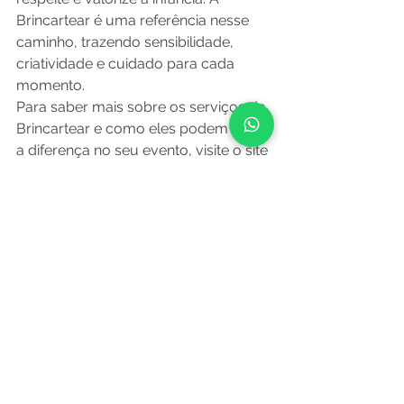
Brincartear é uma referência nesse 
caminho, trazendo sensibilidade, 
criatividade e cuidado para cada 
momento.
Para saber mais sobre os serviços da 
Brincartear e como eles podem fazer 
a diferença no seu evento, visite o site 
oficial da Brincartear.
Vamos juntos contribui a infância por 
meio do brincar e da cultura!
Como colocar em 
prática com intenção
verificar experiência, referências 
e proporção entre equipe e 
crianças
pedir plano de segurança e 
contato com responsáveis