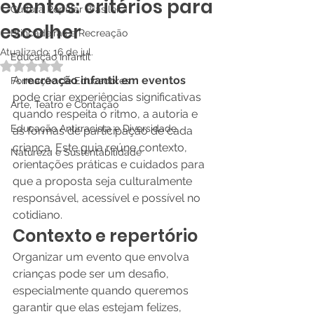
eventos: critérios para
Cultura Popular Brasileira
escolher
Brincadeiras e Recreação
Atualizado:
16 de jul.
Educação Infantil
Avaliado com NaN de 5 estrelas.
A 
recreação infantil em eventos
Formação de Educadores
pode criar experiências significativas 
Arte, Teatro e Contação
quando respeita o ritmo, a autoria e 
Educação Antirracista e Diversidade
as formas de participação de cada 
criança. Este guia reúne contexto, 
Natureza e Sustentabilidade
orientações práticas e cuidados para 
que a proposta seja culturalmente 
responsável, acessível e possível no 
cotidiano.
Contexto e repertório
Organizar um evento que envolva 
crianças pode ser um desafio, 
especialmente quando queremos 
garantir que elas estejam felizes, 