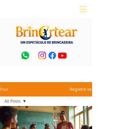
Registre-se
Post
All Posts
All Posts
Musicalização Infantil