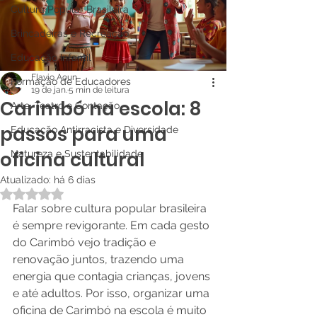
Cultura Popular Brasileira
Brincadeiras e Recreação
Educação Infantil
Flavio Aoun
Formação de Educadores
19 de jan.
5 min de leitura
Carimbó na escola: 8
Arte, Teatro e Contação
passos para uma
Educação Antirracista e Diversidade
oficina cultural
Natureza e Sustentabilidade
Atualizado:
há 6 dias
Avaliado com NaN de 5 estrelas.
Falar sobre cultura popular brasileira 
é sempre revigorante. Em cada gesto 
do Carimbó vejo tradição e 
renovação juntos, trazendo uma 
energia que contagia crianças, jovens 
e até adultos. Por isso, organizar uma 
oficina de Carimbó na escola é muito 