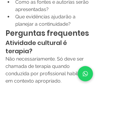
Como as fontes e autorias serão 
apresentadas?
Que evidências ajudarão a 
planejar a continuidade?
Perguntas frequentes
Atividade cultural é 
terapia?
Não necessariamente. Só deve ser 
chamada de terapia quando 
conduzida por profissional habilitado 
em contexto apropriado.
Como lidar com diferentes 
ritmos?
Ofereça tarefas simultâneas, pausas, 
materiais acessíveis e tempo 
suficiente.
É obrigatório trabalhar 
memória?