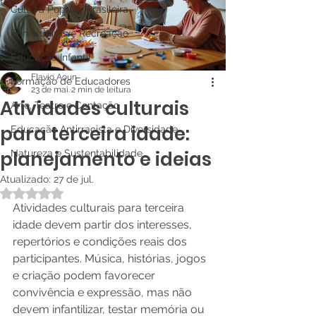
Cultura Popular Brasileira
Brincadeiras e Recreação
Educação Infantil
Flavio Aoun
Formação de Educadores
23 de mai.
2 min de leitura
Atividades culturais
Arte, Teatro e Contação
para terceira idade:
Educação Antirracista e Diversidade
planejamento e ideias
Natureza e Sustentabilidade
Atualizado:
27 de jul.
Avaliado com NaN de 5 estrelas.
Atividades culturais para terceira 
idade devem partir dos interesses, 
repertórios e condições reais dos 
participantes. Música, histórias, jogos 
e criação podem favorecer 
convivência e expressão, mas não 
devem infantilizar, testar memória ou 