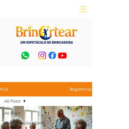
Registre-se
Post
All Posts
All Posts
Musicalização Infantil