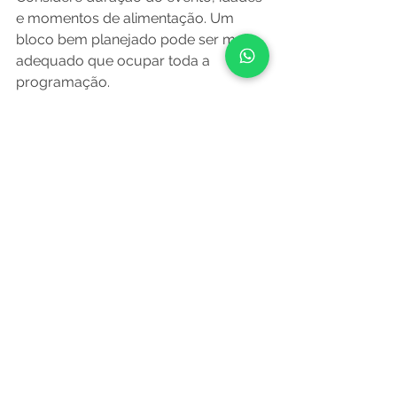
e momentos de alimentação. Um 
bloco bem planejado pode ser mais 
adequado que ocupar toda a 
programação.
É possível atender escolas 
e festas?
Sim, desde que a equipe diferencie 
objetivos, linguagem, documentação 
e responsabilidades de cada contexto.
Fontes e referências
BNCC — direitos e campos de 
experiências
MEC — Base Nacional Comum 
Curricular
Continue explorando
Cultura popular em turmas grandes: 
estratégias práticas