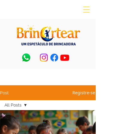
Registre-se
Post
All Posts
All Posts
Musicalização Infantil