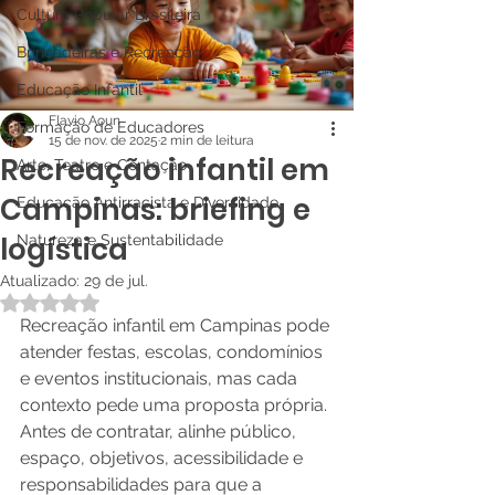
Cultura Popular Brasileira
Brincadeiras e Recreação
Educação Infantil
Flavio Aoun
Formação de Educadores
15 de nov. de 2025
2 min de leitura
Recreação infantil em
Arte, Teatro e Contação
Campinas: briefing e
Educação Antirracista e Diversidade
logística
Natureza e Sustentabilidade
Atualizado:
29 de jul.
Avaliado com NaN de 5 estrelas.
Recreação infantil em Campinas pode 
atender festas, escolas, condomínios 
e eventos institucionais, mas cada 
contexto pede uma proposta própria. 
Antes de contratar, alinhe público, 
espaço, objetivos, acessibilidade e 
responsabilidades para que a 